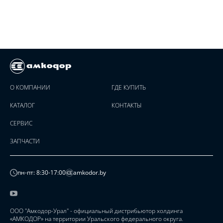
О КОМПАНИИ
ГДЕ КУПИТЬ
КАТАЛОГ
КОНТАКТЫ
СЕРВИС
ЗАПЧАСТИ
пн-пт: 8:30-17:00
amkodor.by
ООО "Амкодор-Урал" - официальный дистрибьютор холдинга
«АМКОДОР» на территории Уральского федерального округа.