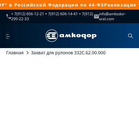
в Российской Федерации по 44-ФЗ
Реализация те
+ 7(912) 606-12-21 + 7(912) 606-14-41 + 7(912)
info@amkodor-
290-22-33
ural.com
Главная
Захват для рулонов 332С.62.00.000