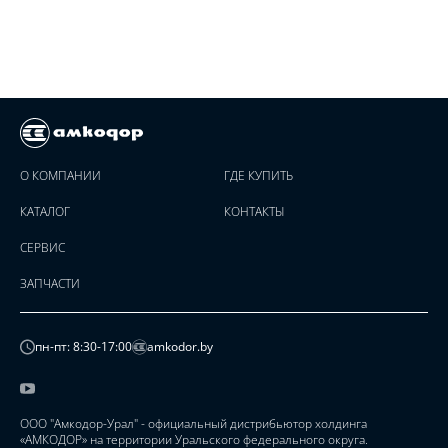
О КОМПАНИИ
ГДЕ КУПИТЬ
КАТАЛОГ
КОНТАКТЫ
СЕРВИС
ЗАПЧАСТИ
пн-пт: 8:30-17:00
amkodor.by
ООО "Амкодор-Урал" - официальный дистрибьютор холдинга
«АМКОДОР» на территории Уральского федерального округа.