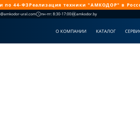
о 44-ФЗ
Реализация техники "АМКОДОР" в Росссий
o@amkodor-ural.com
пн-пт: 8:30-17:00
amkodor.by
О КОМПАНИИ
КАТАЛОГ
СЕРВИ