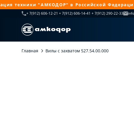
ия техники "АМКОДОР" в Российской Федерации п
+ 7(912) 606-12-21 + 7(912) 606-14-41 + 7(912) 290-22-33
inf
Главная
Вилы с захватом 527.54.00.000