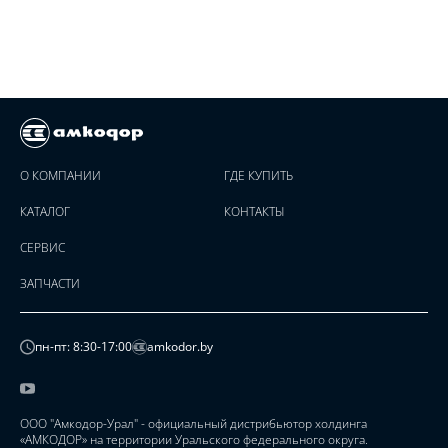
О КОМПАНИИ
ГДЕ КУПИТЬ
КАТАЛОГ
КОНТАКТЫ
СЕРВИС
ЗАПЧАСТИ
пн-пт: 8:30-17:00
amkodor.by
ООО "Амкодор-Урал" - официальный дистрибьютор холдинга
«АМКОДОР» на территории Уральского федерального округа.