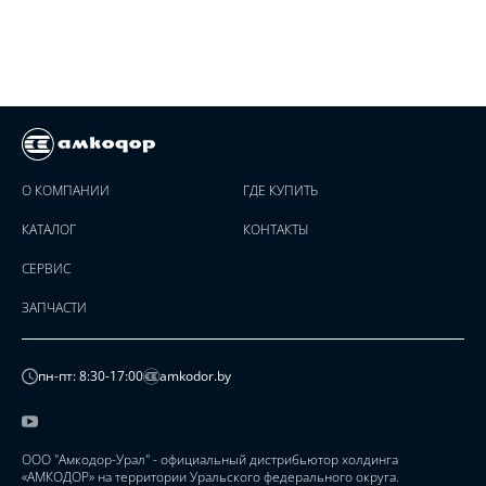
О КОМПАНИИ
ГДЕ КУПИТЬ
КАТАЛОГ
КОНТАКТЫ
СЕРВИС
ЗАПЧАСТИ
пн-пт: 8:30-17:00
amkodor.by
ООО "Амкодор-Урал" - официальный дистрибьютор холдинга
«АМКОДОР» на территории Уральского федерального округа.