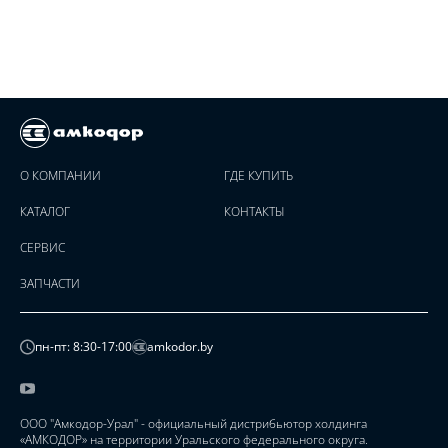
О КОМПАНИИ
ГДЕ КУПИТЬ
КАТАЛОГ
КОНТАКТЫ
СЕРВИС
ЗАПЧАСТИ
пн-пт: 8:30-17:00
amkodor.by
ООО "Амкодор-Урал" - официальный дистрибьютор холдинга
«АМКОДОР» на территории Уральского федерального округа.