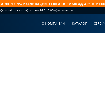
о 44-ФЗ
Реализация техники "АМКОДОР" в Россси
o@amkodor-ural.com
пн-пт: 8:30-17:00
amkodor.by
О КОМПАНИИ
КАТАЛОГ
СЕРВИ