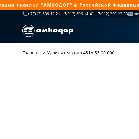
ия техники "АМКОДОР" в Российской Федерации п
+ 7(912) 606-12-21 + 7(912) 606-14-41 + 7(912) 290-22-33
inf
Главная
Удлинитель вил 451А.53.00.000