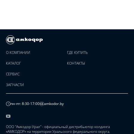
О КОМПАНИИ
ГДЕ КУПИТЬ
КАТАЛОГ
КОНТАКТЫ
СЕРВИС
ЗАПЧАСТИ
пн-пт: 8:30-17:00
amkodor.by
ООО "Амкодор-Урал" - официальный дистрибьютор холдинга
«АМКОДОР» на территории Уральского федерального округа.