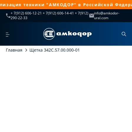
лизация техники "АМКОДОР" в Российской Федера
+ 7(912) 606-12-21 + 7(912) 606-14-41 + 7(912)
info@amkodor-
290-22-33
ural.com
Главная
Щетка 342С.57.00.000-01