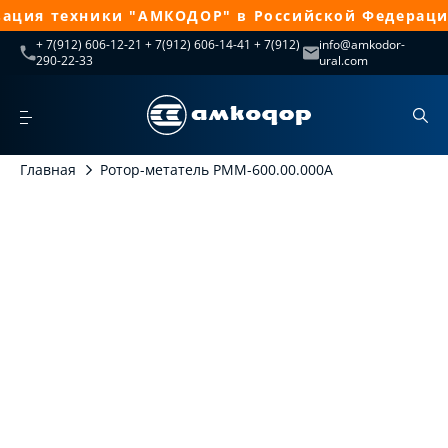
ация техники "АМКОДОР" в Российской Федерации
+ 7(912) 606-12-21 + 7(912) 606-14-41 + 7(912)
info@amkodor-
290-22-33
ural.com
Главная
Ротор-метатель РММ-600.00.000А