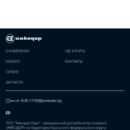
О КОМПАНИИ
ГДЕ КУПИТЬ
КАТАЛОГ
КОНТАКТЫ
СЕРВИС
ЗАПЧАСТИ
пн-пт: 8:30-17:00
amkodor.by
ООО "Амкодор-Урал" - официальный дистрибьютор холдинга
«АМКОДОР» на территории Уральского федерального округа.