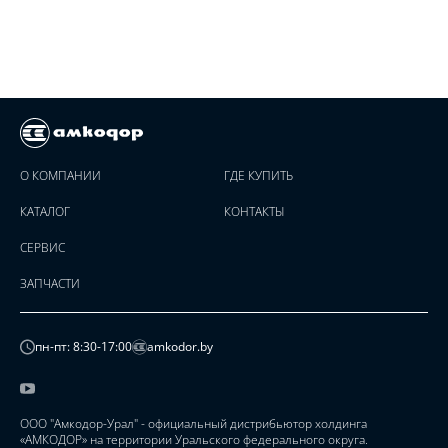
О КОМПАНИИ
ГДЕ КУПИТЬ
КАТАЛОГ
КОНТАКТЫ
СЕРВИС
ЗАПЧАСТИ
пн-пт: 8:30-17:00
amkodor.by
ООО "Амкодор-Урал" - официальный дистрибьютор холдинга
«АМКОДОР» на территории Уральского федерального округа.