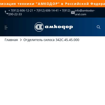
изация техники "АМКОДОР" в Российской Федерац
+ 7(912) 606-12-21 + 7(912) 606-14-41 + 7(912)
info@amkodor-
290-22-33
ural.com
Главная
Отделитель силоса 342С.45.45.000