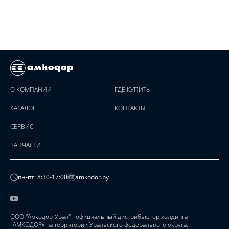
О КОМПАНИИ
ГДЕ КУПИТЬ
КАТАЛОГ
КОНТАКТЫ
СЕРВИС
ЗАПЧАСТИ
пн-пт: 8:30-17:00
amkodor.by
ООО "Амкодор-Урал" - официальный дистрибьютор холдинга
«АМКОДОР» на территории Уральского федерального округа.