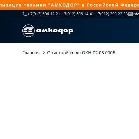
ация техники "АМКОДОР" в Российской Федераци
+ 7(912) 606-12-21 + 7(912) 606-14-41 + 7(912) 290-22-33
inf
Главная
Очистной ковш ОКН-02.03.000Б