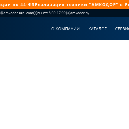
и по 44-ФЗ
Реализация техники "АМКОДОР" в Росс
o@amkodor-ural.com
пн-пт: 8:30-17:00
amkodor.by
О КОМПАНИИ
КАТАЛОГ
СЕРВИ