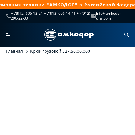
изация техники "АМКОДОР" в Российской Федера
+ 7(912) 606-12-21 + 7(912) 606-14-41 + 7(912)
info@amkodor-
290-22-33
ural.com
Главная
Крюк грузовой 527.56.00.000