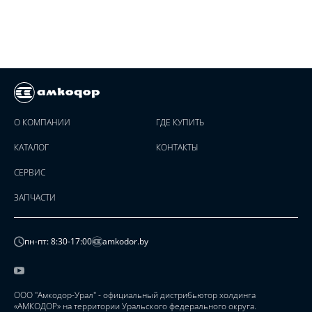
О КОМПАНИИ
ГДЕ КУПИТЬ
КАТАЛОГ
КОНТАКТЫ
СЕРВИС
ЗАПЧАСТИ
пн-пт: 8:30-17:00
amkodor.by
ООО "Амкодор-Урал" - официальный дистрибьютор холдинга
«АМКОДОР» на территории Уральского федерального округа.