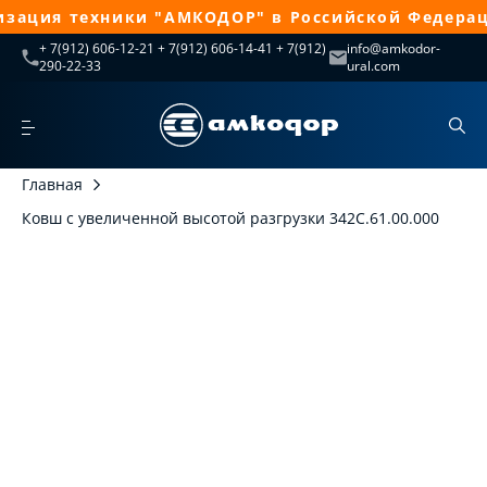
зация техники "АМКОДОР" в Российской Федераци
+ 7(912) 606-12-21 + 7(912) 606-14-41 + 7(912)
info@amkodor-
290-22-33
ural.com
Главная
Ковш с увеличенной высотой разгрузки 342С.61.00.000