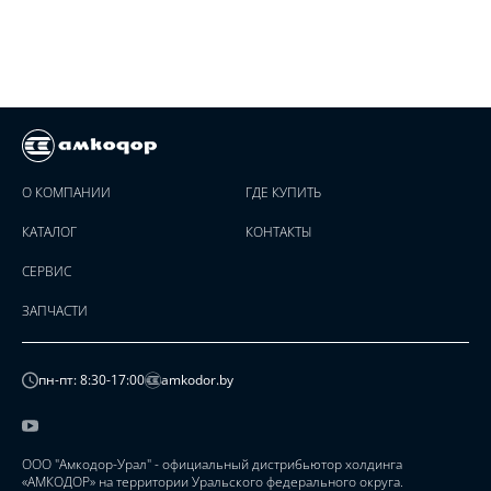
О КОМПАНИИ
ГДЕ КУПИТЬ
КАТАЛОГ
КОНТАКТЫ
СЕРВИС
ЗАПЧАСТИ
пн-пт: 8:30-17:00
amkodor.by
ООО "Амкодор-Урал" - официальный дистрибьютор холдинга
«АМКОДОР» на территории Уральского федерального округа.