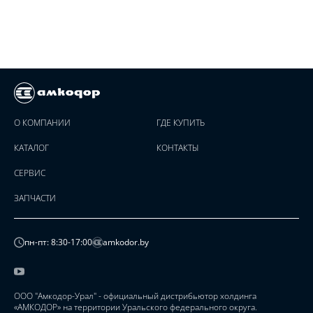
О КОМПАНИИ
ГДЕ КУПИТЬ
КАТАЛОГ
КОНТАКТЫ
СЕРВИС
ЗАПЧАСТИ
пн-пт: 8:30-17:00
amkodor.by
ООО "Амкодор-Урал" - официальный дистрибьютор холдинга
«АМКОДОР» на территории Уральского федерального округа.