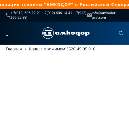
изация техники "АМКОДОР" в Российской Федерац
+ 7(912) 606-12-21 + 7(912) 606-14-41 + 7(912)
info@amkodor-
290-22-33
ural.com
Главная
Ковш с прижимом 352С.45.05.010