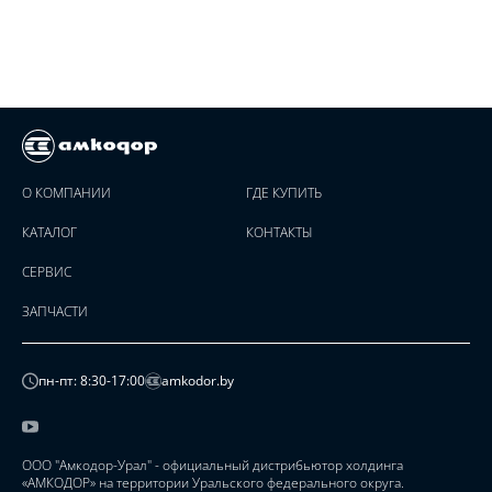
О КОМПАНИИ
ГДЕ КУПИТЬ
КАТАЛОГ
КОНТАКТЫ
СЕРВИС
ЗАПЧАСТИ
пн-пт: 8:30-17:00
amkodor.by
ООО "Амкодор-Урал" - официальный дистрибьютор холдинга
«АМКОДОР» на территории Уральского федерального округа.