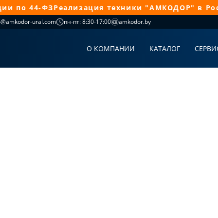
 по 44-ФЗ
Реализация техники "АМКОДОР" в Росс
o@amkodor-ural.com
пн-пт: 8:30-17:00
amkodor.by
О КОМПАНИИ
КАТАЛОГ
СЕРВИ