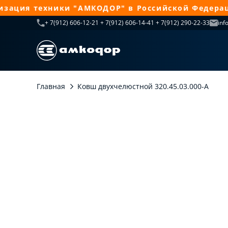
ация техники "АМКОДОР" в Российской Федерации
+ 7(912) 606-12-21 + 7(912) 606-14-41 + 7(912) 290-22-33
inf
Главная
Ковш двухчелюстной 320.45.03.000-А