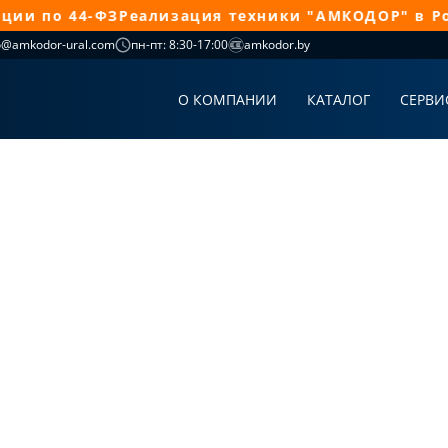
и по 44-ФЗ
Реализация техники "АМКОДОР" в Росс
o@amkodor-ural.com
пн-пт: 8:30-17:00
amkodor.by
О КОМПАНИИ
КАТАЛОГ
СЕРВИ