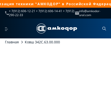
зация техники "АМКОДОР" в Российской Федераци
+ 7(912) 606-12-21 + 7(912) 606-14-41 + 7(912)
info@amkodor-
290-22-33
ural.com
Главная
Ковш 342С.63.00.000