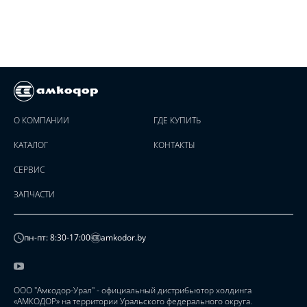
О КОМПАНИИ
ГДЕ КУПИТЬ
КАТАЛОГ
КОНТАКТЫ
СЕРВИС
ЗАПЧАСТИ
пн-пт: 8:30-17:00
amkodor.by
ООО "Амкодор-Урал" - официальный дистрибьютор холдинга
«АМКОДОР» на территории Уральского федерального округа.