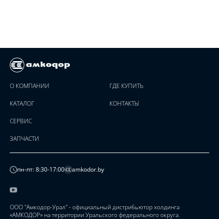
О КОМПАНИИ
ГДЕ КУПИТЬ
КАТАЛОГ
КОНТАКТЫ
СЕРВИС
ЗАПЧАСТИ
пн-пт: 8:30-17:00
amkodor.by
ООО "Амкодор-Урал" - официальный дистрибьютор холдинга
«АМКОДОР» на территории Уральского федерального округа.