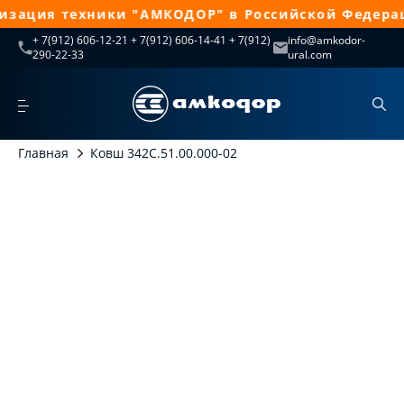
зация техники "АМКОДОР" в Российской Федерац
+ 7(912) 606-12-21 + 7(912) 606-14-41 + 7(912)
info@amkodor-
290-22-33
ural.com
Главная
Ковш 342С.51.00.000-02