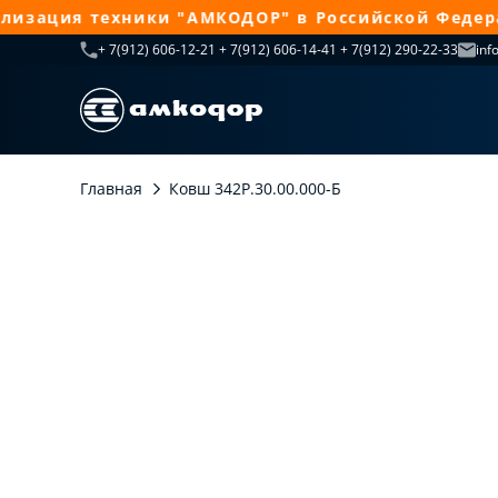
зация техники "АМКОДОР" в Российской Федераци
+ 7(912) 606-12-21 + 7(912) 606-14-41 + 7(912) 290-22-33
inf
Главная
Ковш 342Р.30.00.000-Б