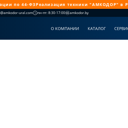
и по 44-ФЗ
Реализация техники "АМКОДОР" в Рос
o@amkodor-ural.com
пн-пт: 8:30-17:00
amkodor.by
О КОМПАНИИ
КАТАЛОГ
СЕРВИ