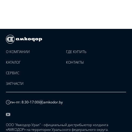
О КОМПАНИИ
ГДЕ КУПИТЬ
КАТАЛОГ
КОНТАКТЫ
СЕРВИС
ЗАПЧАСТИ
пн-пт: 8:30-17:00
amkodor.by
ООО "Амкодор-Урал" - официальный дистрибьютор холдинга
«АМКОДОР» на территории Уральского федерального округа.