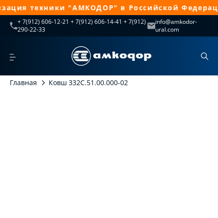
зация техники "АМКОДОР" в Российской Федераци
+ 7(912) 606-12-21 + 7(912) 606-14-41 + 7(912)
info@amkodor-
290-22-33
ural.com
Главная
Ковш 332С.51.00.000-02