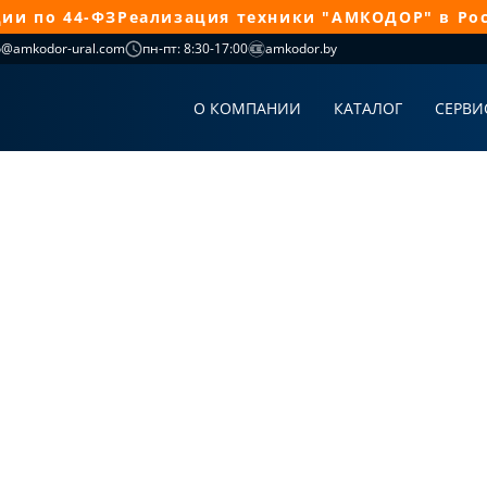
по 44-ФЗ
Реализация техники "АМКОДОР" в Россс
o@amkodor-ural.com
пн-пт: 8:30-17:00
amkodor.by
О КОМПАНИИ
КАТАЛОГ
СЕРВИ