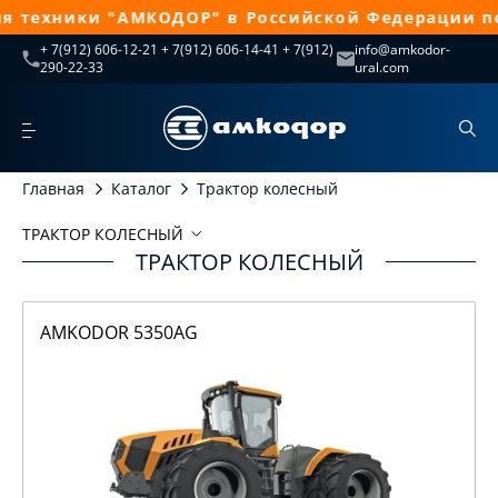
техники "АМКОДОР" в Российской Федерации по 
+ 7(912) 606-12-21 + 7(912) 606-14-41 + 7(912)
info@amkodor-
290-22-33
ural.com
Главная
Каталог
Трактор колесный
ТРАКТОР КОЛЕСНЫЙ
ТРАКТОР КОЛЕСНЫЙ
Трактор колесный
AMKODOR 5350AG
AMKODOR 5350AG