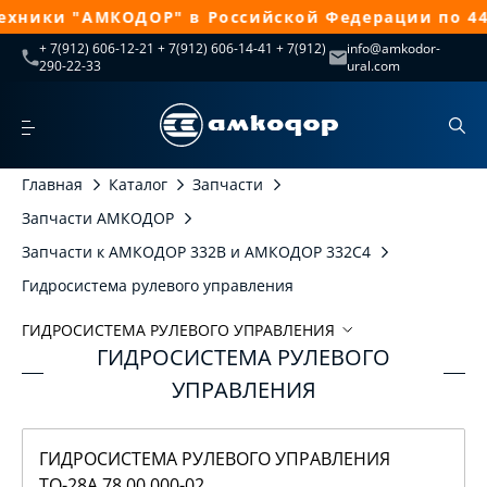
ники "АМКОДОР" в Российской Федерации по 44-
+ 7(912) 606-12-21 + 7(912) 606-14-41 + 7(912)
info@amkodor-
290-22-33
ural.com
Главная
Каталог
Запчасти
Запчасти АМКОДОР
Запчасти к АМКОДОР 332В и АМКОДОР 332С4
Гидросистема рулевого управления
ГИДРОСИСТЕМА РУЛЕВОГО УПРАВЛЕНИЯ
ГИДРОСИСТЕМА РУЛЕВОГО
Гидросистема рулевого управления
УПРАВЛЕНИЯ
Гидросистема рулевого управления ТО-28А.78.00.000-02
ГИДРОСИСТЕМА РУЛЕВОГО УПРАВЛЕНИЯ
ТО-28А.78.00.000-02