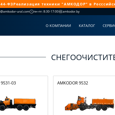
ФЗ
Реализация техники "АМКОДОР" в Росссийской 
o@amkodor-ural.com
пн-пт: 8:30-17:00
amkodor.by
О КОМПАНИИ
КАТАЛОГ
СЕРВИ
СНЕГООЧИСТИТ
9531-03
AMKODOR 9532